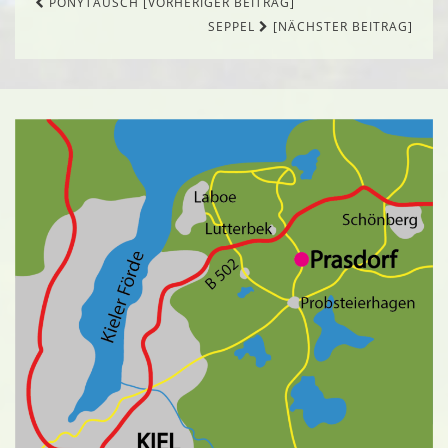
Beitragsnavigation
PONYTAUSCH [VORHERIGER BEITRAG]
SEPPEL
[NÄCHSTER BEITRAG]