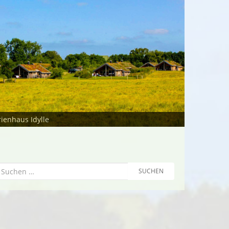
rienhaus Idylle
Suchen
SUCHEN
ach: